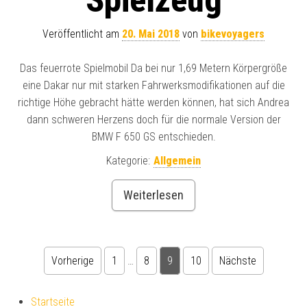
Veröffentlicht am
20. Mai 2018
von
bikevoyagers
Das feuerrote Spielmobil Da bei nur 1,69 Metern Körpergröße
eine Dakar nur mit starken Fahrwerksmodifikationen auf die
richtige Höhe gebracht hätte werden können, hat sich Andrea
dann schweren Herzens doch für die normale Version der
BMW F 650 GS entschieden.
Kategorie:
Allgemein
Weiterlesen
Seitennummerierung der Beiträge
Vorherige
1
…
8
9
10
Nächste
Startseite