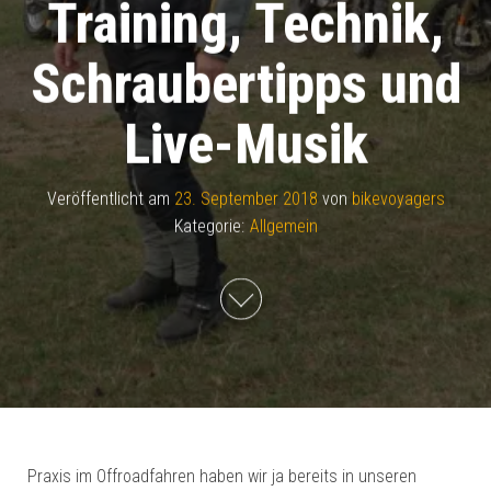
Training, Technik,
Schraubertipps und
Live-Musik
Veröffentlicht am
23. September 2018
von
bikevoyagers
Kategorie:
Allgemein
Praxis im Offroadfahren haben wir ja bereits in unseren