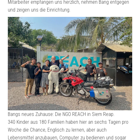
Mitarbeiter empfangen uns herzlich, nehmen Bang entgegen
und zeigen uns die Einrichtung.
Bangs neues Zuhause: Die NGO REACH in Siem Reap.
340 Kinder aus 180 Familien haben hier an sechs Tagen pro
Woche die Chance, Englisch zu lernen, aber auch
Lebensmittel anzubauen, Computer zu bedienen und sogar