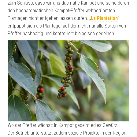
zum Schluss, dass wir uns das nahe Kampot und seine durch
den hocharomatischen Kampot-Pfeffer weltberühmten
Plantagen nicht entgehen lassen dürfen. „
La Plantation
“
entpuppt sich als Plantage, auf der nicht nur alle Sorten von
Pfeffer nachhaltig und kontrolliert biologisch gedeihen.
Wo der Pfeffer wächst: In Kampot gedeiht edles Gewürz.
Der Betrieb unterstützt zudem soziale Projekte in der Region.