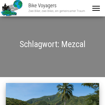
Bike Voyagers
Zwei Biker, zwei Bikes, ein gemeinsamer Traum
Schlagwort:
Mezcal