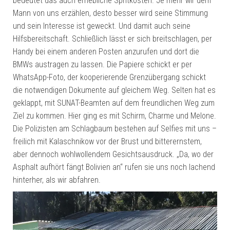
bedeutet das auch erhebliche Spritkosten. Je mehr wir dem
Mann von uns erzählen, desto besser wird seine Stimmung
und sein Interesse ist geweckt. Und damit auch seine
Hilfsbereitschaft. Schließlich lässt er sich breitschlagen, per
Handy bei einem anderen Posten anzurufen und dort die
BMWs austragen zu lassen. Die Papiere schickt er per
WhatsApp-Foto, der kooperierende Grenzübergang schickt
die notwendigen Dokumente auf gleichem Weg. Selten hat es
geklappt, mit SUNAT-Beamten auf dem freundlichen Weg zum
Ziel zu kommen. Hier ging es mit Schirm, Charme und Melone.
Die Polizisten am Schlagbaum bestehen auf Selfies mit uns –
freilich mit Kalaschnikow vor der Brust und bitterernstem,
aber dennoch wohlwollendem Gesichtsausdruck. „Da, wo der
Asphalt aufhört fängt Bolivien an“ rufen sie uns noch lachend
hinterher, als wir abfahren.