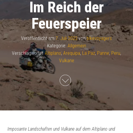
Im Reich der
Feuerspeier
Veröffentlicht am
7. Juli 2022
von
bikevoyagers
Kategorie:
Allgemein
Verschlagwortet
Altiplano
,
Arequipa
,
La Paz
,
Panne
,
Peru
,
Vulkane
Imposante Landschaften und Vulkane auf dem Altiplano und