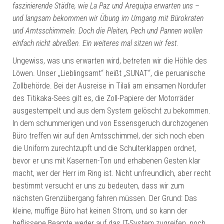
faszinierende Städte, wie La Paz und Arequipa erwarten uns –
und langsam bekommen wir Übung im Umgang mit Bürokraten
und Amtsschimmeln. Doch die Pleiten, Pech und Pannen wollen
einfach nicht abreißen. Ein weiteres mal sitzen wir fest.
Ungewiss, was uns erwarten wird, betreten wir die Höhle des
Löwen. Unser „Lieblingsamt“ heißt „SUNAT“, die peruanische
Zollbehörde. Bei der Ausreise in Tilali am einsamen Nordufer
des Titikaka-Sees gilt es, die Zoll-Papiere der Motorräder
ausgestempelt und aus dem System gelöscht zu bekommen.
In dem schummerigen und von Essensgeruch durchzogenen
Büro treffen wir auf den Amtsschimmel, der sich noch eben
die Uniform zurechtzupft und die Schulterklappen ordnet,
bevor er uns mit Kasernen-Ton und erhabenen Gesten klar
macht, wer der Herr im Ring ist. Nicht unfreundlich, aber recht
bestimmt versucht er uns zu bedeuten, dass wir zum
nächsten Grenzübergang fahren müssen. Der Grund: Das
kleine, muffige Büro hat keinen Strom, und so kann der
beflissene Beamte weder auf das IT-System zugreifen, noch