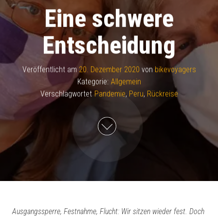
Eine schwere
Entscheidung
Veröffentlicht am
20. Dezember 2020
von
bikevoyagers
Kategorie:
Allgemein
Verschlagwortet
Pandemie
,
Peru
,
Rückreise
Ausgangssperre, Festnahme, Flucht: Wir sitzen wieder fest. Doch