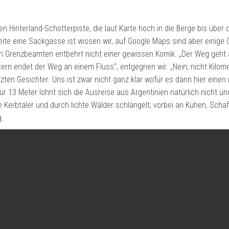
 Hinterland-Schotterpiste, die laut Karte hoch in die Berge bis über 
Seite eine Sackgasse ist wissen wir, auf Google Maps sind aber einige
n Grenzbeamten entbehrt nicht einer gewissen Komik. „Der Weg geht a
tern endet der Weg an einem Fluss“, entgegnen wir. „Nein, nicht Kilom
zten Gesichter. Uns ist zwar nicht ganz klar wofür es dann hier eine
r 13 Meter lohnt sich die Ausreise aus Argentinien natürlich nicht un
e Kerbtäler und durch lichte Wälder schlängelt, vorbei an Kühen, Scha
g.