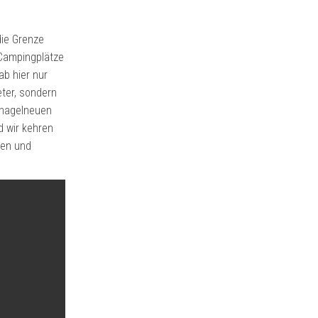
die Grenze
 Campingplätze
b hier nur
eter, sondern
n nagelneuen
d wir kehren
fen und