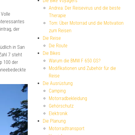
Die Bike Voyagers
Andrea: Der Reisevirus und die beste
 Volle
Therapie
Interessantes
Tom: Über Motorrad und die Motivation
intrag, der
zum Reisen
Die Reise
Die Route
üdlich in San
Die Bikes
Zahl 7 steht
Warum die BMW F 650 GS?
op 100 der
Modifikationen und Zubehör für die
chneebedeckte
Reise
Die Ausrüstung
Camping
Motorradbekleidung
Gehörschutz
Elektronik
Die Planung
Motorradtransport