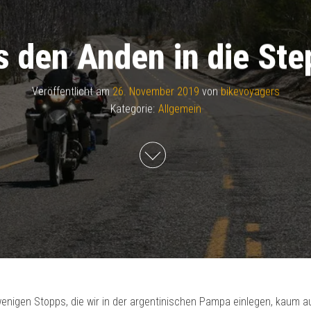
 den Anden in die Ste
Veröffentlicht am
26. November 2019
von
bikevoyagers
Kategorie:
Allgemein
wenigen Stopps, die wir in der argentinischen Pampa einlegen, kaum a