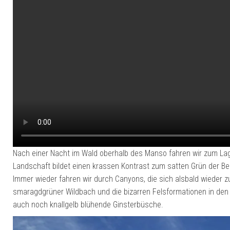
Nach einer Nacht im Wald oberhalb des Manso fahren wir zum Lag
Landschaft bildet einen krassen Kontrast zum satten Grün der Ber
Immer wieder fahren wir durch Canyons, die sich alsbald wieder z
smaragdgrüner Wildbach und die bizarren Felsformationen in den 
auch noch knallgelb blühende Ginsterbüsche.