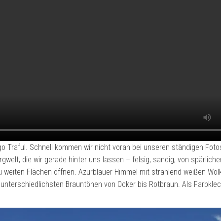
o Traful. Schnell kommen wir nicht voran bei unseren ständigen Foto
gwelt, die wir gerade hinter uns lassen – felsig, sandig, von spärlic
u weiten Flächen öffnen. Azurblauer Himmel mit strahlend weißen Wol
unterschiedlichsten Brauntönen von Ocker bis Rotbraun. Als Farbkle