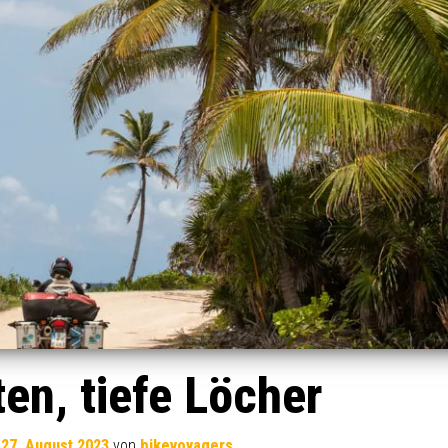
en, tiefe Löcher
m
27. August 2023
von
bikevoyagers