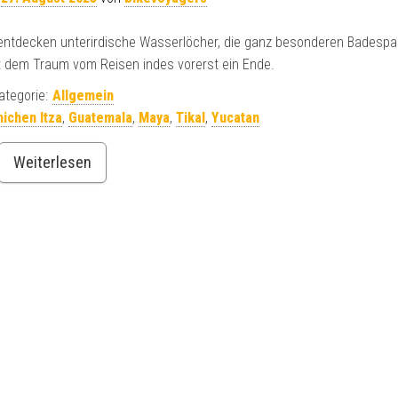
entdecken unterirdische Wasserlöcher, die ganz besonderen Badespaß
 dem Traum vom Reisen indes vorerst ein Ende.
ategorie:
Allgemein
ichen Itza
,
Guatemala
,
Maya
,
Tikal
,
Yucatan
Weiterlesen