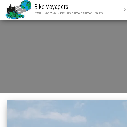
Bike Voyagers
S
Zwei Biker, zwei Bikes, ein gemeinsamer Traum