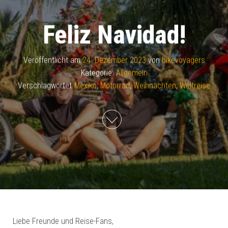
Feliz Navidad!
Veröffentlicht am
24. Dezember 2023
von
bikevoyagers
Kategorie:
Allgemein
Verschlagwortet
Mexiko
,
Motorrad
,
Weihnachten
,
Weltreise
Liebe Freunde und Reise-Fans,