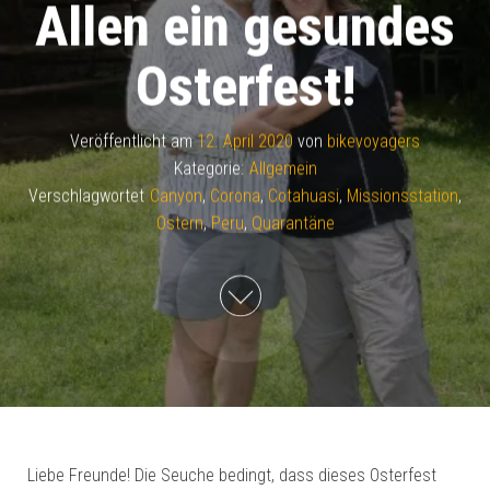
Allen ein gesundes
Osterfest!
Veröffentlicht am
12. April 2020
von
bikevoyagers
Kategorie:
Allgemein
Verschlagwortet
Canyon
,
Corona
,
Cotahuasi
,
Missionsstation
,
Ostern
,
Peru
,
Quarantäne
Liebe Freunde! Die Seuche bedingt, dass dieses Osterfest